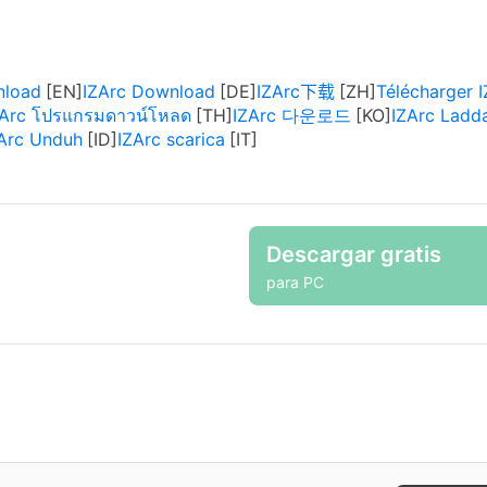
nload
IZArc Download
IZArc下载
Télécharger 
ZArc โปรแกรมดาวน์โหลด
IZArc 다운로드
IZArc Ladd
Arc Unduh
IZArc scarica
Descargar gratis
para PC