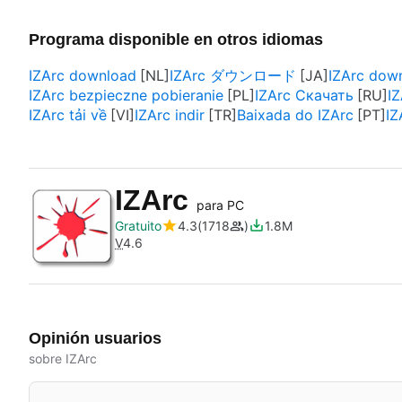
Programa disponible en otros idiomas
IZArc download
IZArc ダウンロード
IZArc dow
IZArc bezpieczne pobieranie
IZArc Скачать
I
IZArc tải về
IZArc indir
Baixada do IZArc
IZ
IZArc
para PC
Gratuito
4.3
1718
1.8M
V
4.6
Opinión usuarios
sobre IZArc